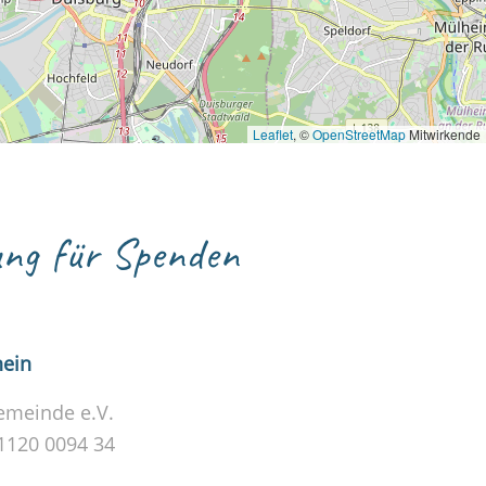
Leaflet
, ©
OpenStreetMap
Mitwirkende
ng für Spenden
hein
emeinde e.V.
1120 0094 34