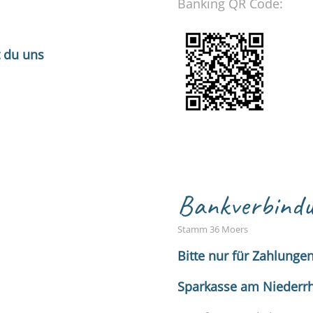
Banking QR Code:
t du uns
Bankverbindu
Stamm 36 Moers
Bitte nur für Zahlunge
Sparkasse am Niederr