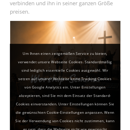
verbinden und ihn in seiner ganzen Größe
preisen.
19.09.2016
Um Ihnen einen zeitgemäßen Service zu bieten,
mit Daniel Harter
verwendet unsere Webseite Cookies. Standardmäßig
ganztägig
sind lediglich essentielle Cookies ausgewähl. Wir
Worship-Seminar
nur für Musiker + Techniker der
setzen auf unserer Webseite keine Tracking Cookies
CGM
von Google Analytics ein. Unter Einstellungen
akzeptieren, sind Sie mit dem Einsatz der Standard-
bitte anmelden:
Cookies einverstanden. Unter Einstellungen können Sie
info@christus-gemeinde.de
die gewünschten Cookie-Einstellungen anpassen. Wenn
Sie der Verwendung von Cookies nicht zustimmen, kann
es sein, dass die Webseite nicht wie gewünscht