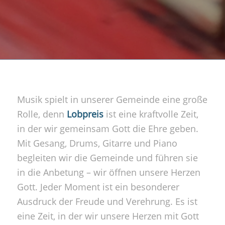
Musik spielt in unserer Gemeinde eine große
Rolle, denn
Lobpreis
ist eine kraftvolle Zeit,
in der wir gemeinsam Gott die Ehre geben.
Mit Gesang, Drums, Gitarre und Piano
begleiten wir die Gemeinde und führen sie
in die Anbetung – wir öffnen unsere Herzen
Gott. Jeder Moment ist ein besonderer
Ausdruck der Freude und Verehrung. Es ist
eine Zeit, in der wir unsere Herzen mit Gott